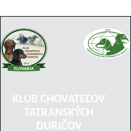
KLUB CHOVATEĽOV
TATRANSKÝCH
DURIČOV