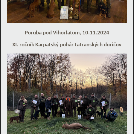
Poruba pod Vihorlatom, 10.11.2024
XI. ročník Karpatský pohár tatranských duričov