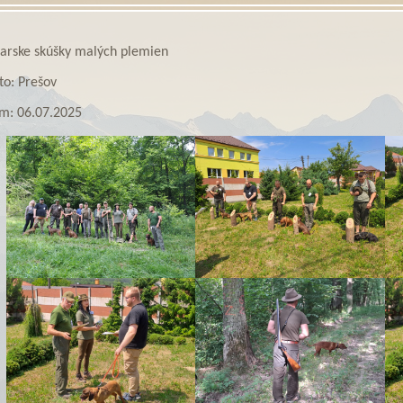
iarske skúšky malých plemien
to: Prešov
m: 06.07.2025