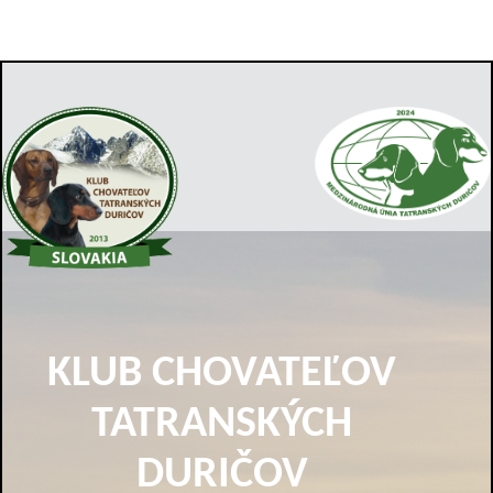
KLUB CHOVATEĽOV
TATRANSKÝCH
DURIČOV