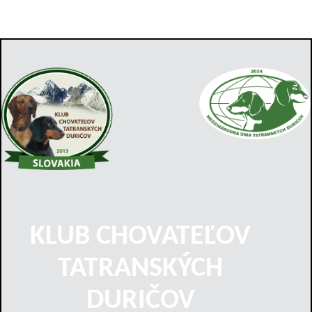
KLUB CHOVATEĽOV
TATRANSKÝCH
DURIČOV