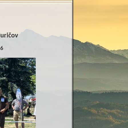
duričov
26