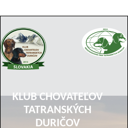
KLUB CHOVATEĽOV
TATRANSKÝCH
DURIČOV