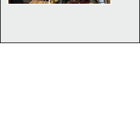
Klub chovateľov tatranských duričov, Duklianska 7, 071 01
Michalovce,
jevcak@lesyservis.sk
MJ
© 2017