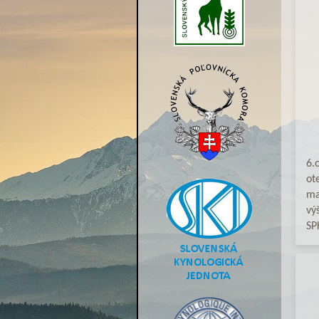
6.
ot
ma
vý
SP