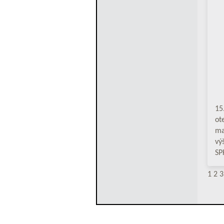
15
ot
ma
vý
SP
1
2
3
Klub chovat