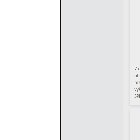
7.
ot
ma
vý
SP