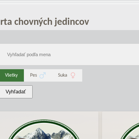
rta chovných jedincov
Všetky
Pes
Suka
Vyhľadať