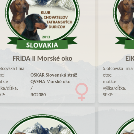
FRIDA II Morské oko
EI
otcovska línia
5.otcovska línia
ec:
OSKAR Slovenská stráž
otec:
tka:
QVENA Morské oko
matka:
ška/dĺžka:
/
výška/dĺžka:
KP:
RG2380
SPKP: