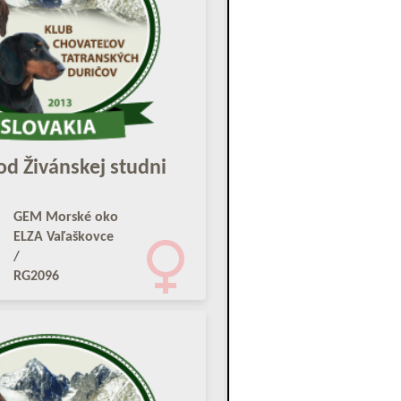
d Živánskej studni
GEM Morské oko
ELZA Vaľaškovce
/
RG2096