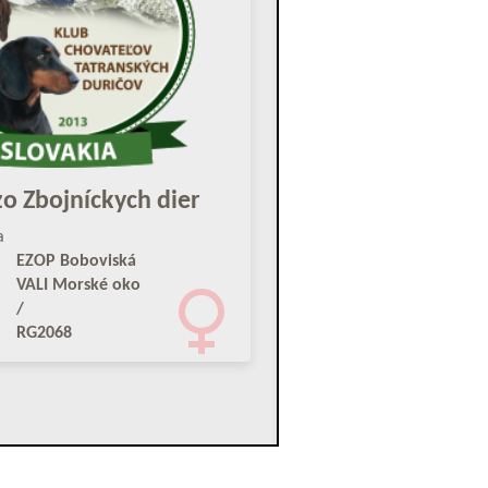
o Zbojníckych dier
a
EZOP Boboviská
VALI Morské oko
/
RG2068
syservis.sk