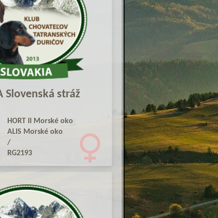
 Slovenská stráž
HORT II Morské oko
ALIS Morské oko
/
RG2193