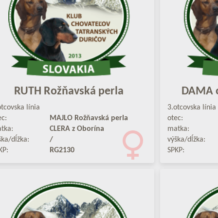
RUTH Rožňavská perla
DAMA o
otcovska línia
3.otcovska línia
ec:
MAJLO Rožňavská perla
otec:
tka:
CLERA z Oborína
matka:
ška/dĺžka:
/
výška/dĺžka:
KP:
RG2130
SPKP: