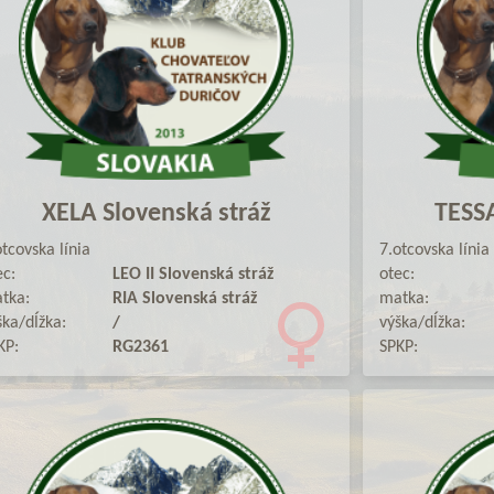
XELA Slovenská stráž
TESSA
otcovska línia
7.otcovska línia
ec:
LEO II Slovenská stráž
otec:
tka:
RIA Slovenská stráž
matka:
ška/dĺžka:
/
výška/dĺžka:
KP:
RG2361
SPKP: