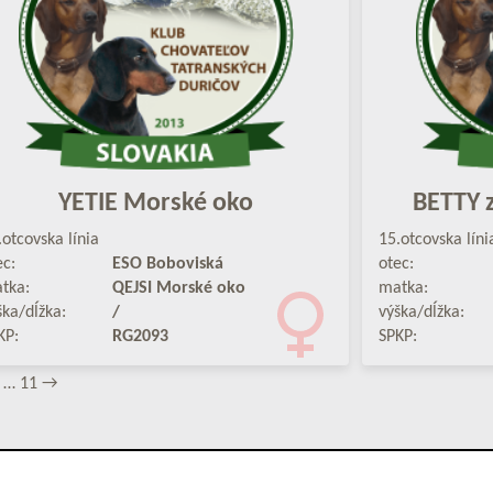
YETIE Morské oko
BETTY z
.otcovska línia
15.otcovska líni
ec:
ESO Boboviská
otec:
tka:
QEJSI Morské oko
matka:
ška/dĺžka:
/
výška/dĺžka:
KP:
RG2093
SPKP:
…
11
→
eľov tatranských duričov, Duklianska 7, 071 01 Michalovce,
jevcak@le