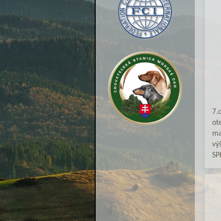
7.
ot
ma
vý
SP