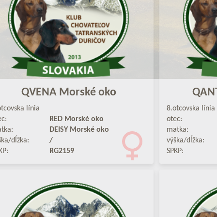
QVENA Morské oko
QANT
otcovska línia
8.otcovska línia
ec:
RED Morské oko
otec:
tka:
DEISY Morské oko
matka:
ška/dĺžka:
/
výška/dĺžka:
KP:
RG2159
SPKP: