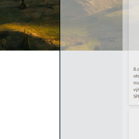
8.
ot
ma
vý
SP