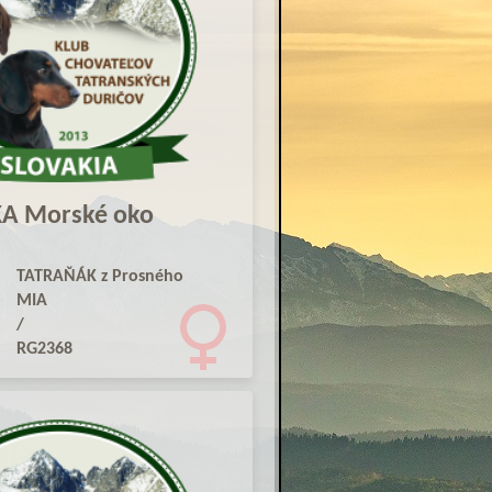
KA Morské oko
TATRAŇÁK z Prosného
MIA
/
RG2368