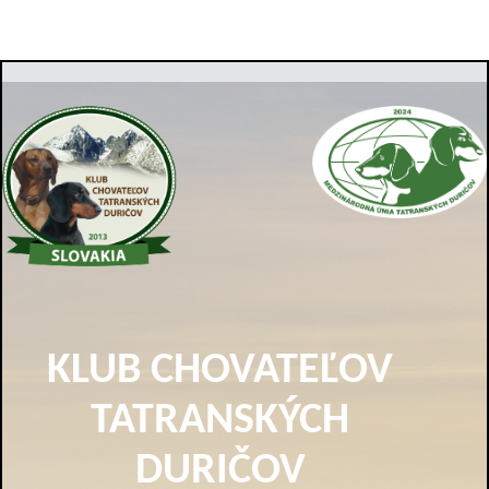
KLUB CHOVATEĽOV
TATRANSKÝCH
DURIČOV