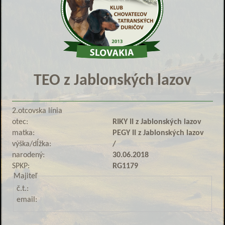
TEO z Jablonských lazov
2.otcovska línia
otec:
RIKY II z Jablonských lazov
matka:
PEGY II z Jablonských lazov
výška/dĺžka:
/
narodený:
30.06.2018
SPKP:
RG1179
Majiteľ
č.t.:
email: