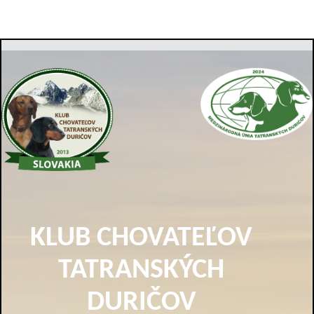
KLUB CHOVATEĽOV
TATRANSKÝCH
DURIČOV