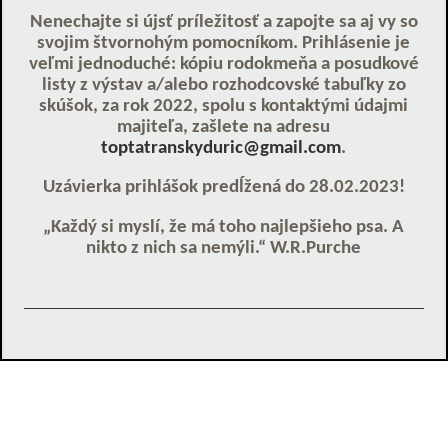
Nenechajte si újsť príležitosť a zapojte sa aj vy so
svojim štvornohým pomocníkom. Prihlásenie je
veľmi jednoduché: kópiu rodokmeňa a posudkové
listy z výstav a/alebo rozhodcovské tabuľky zo
skúšok, za rok 2022, spolu s kontaktými údajmi
majiteľa, zašlete na adresu
toptatranskyduric@gmail.com
.
Uzávierka prihlášok predĺžená do
28.02.2023
!
„Každý si myslí, že má toho najlepšieho psa. A
nikto z nich sa nemýli.“ W.R.Purche
Klub chovateľov tatranských duričov, Duklianska 7, 071 01
Michalovce,
jevcak@lesyservis.sk