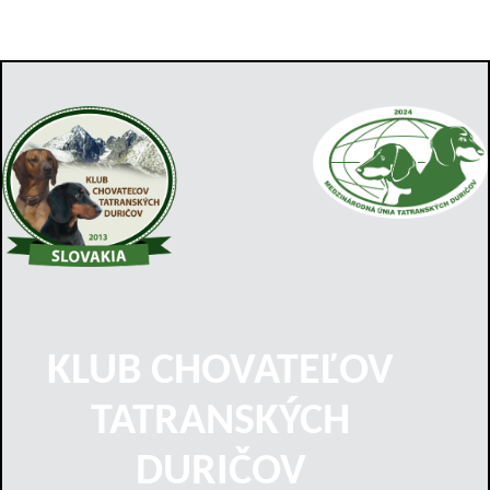
KLUB CHOVATEĽOV
TATRANSKÝCH
DURIČOV