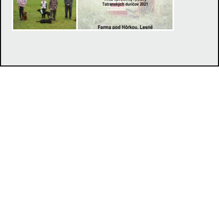
Klub chovateľov tatranských duričov, Duklianska 7, 071 01
Michalovce,
jevcak@lesyservis.sk
MJ
© 2017