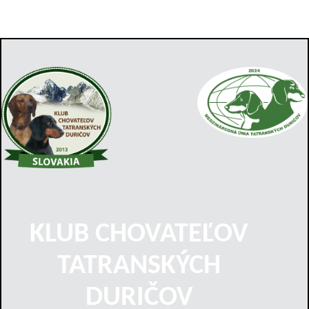
KLUB CHOVATEĽOV
TATRANSKÝCH
DURIČOV