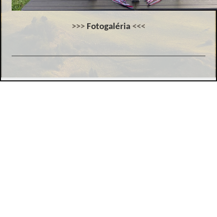
>>>
Fotogaléria
<<<
Klub chovateľov tatranských duričov, Duklianska 7, 071 01
Michalovce,
jevcak@lesyservis.sk
MJ
© 2017