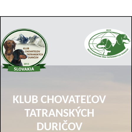
KLUB CHOVATEĽOV
TATRANSKÝCH
DURIČOV