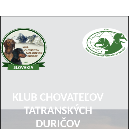
KLUB CHOVATEĽOV
TATRANSKÝCH
DURIČOV