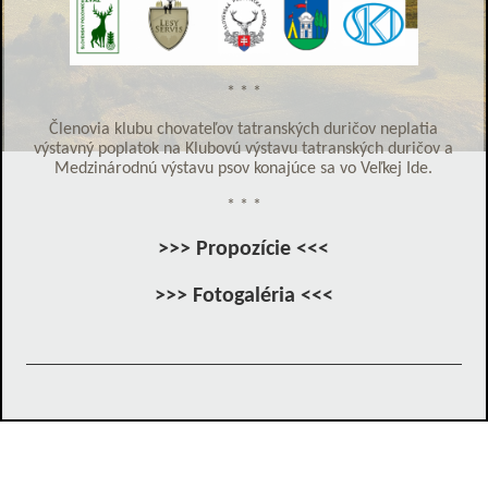
* * *
Členovia klubu chovateľov tatranských duričov neplatia
výstavný poplatok na Klubovú výstavu tatranských duričov a
Medzinárodnú výstavu psov konajúce sa vo Veľkej Ide.
* * *
>>>
Propozície
<<<
>>>
Fotogaléria
<<<
Klub chovateľov tatranských duričov, Duklianska 7, 071 01
Michalovce,
jevcak@lesyservis.sk