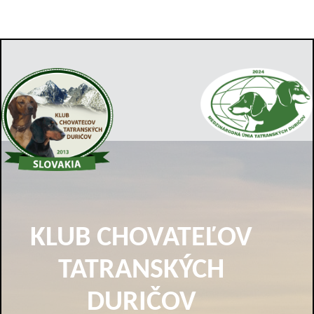
KLUB CHOVATEĽOV
TATRANSKÝCH
DURIČOV