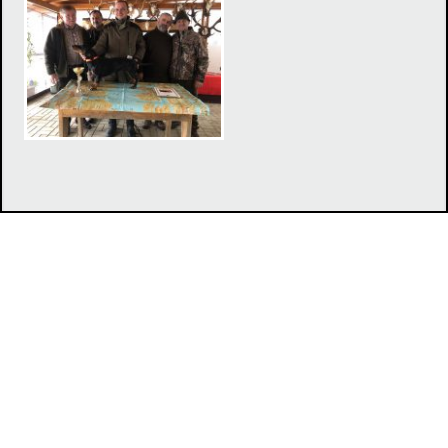
Klub chovateľov tatranských duričov, Duklianska 7, 071 01
Michalovce,
jevcak@lesyservis.sk
MJ
© 2017