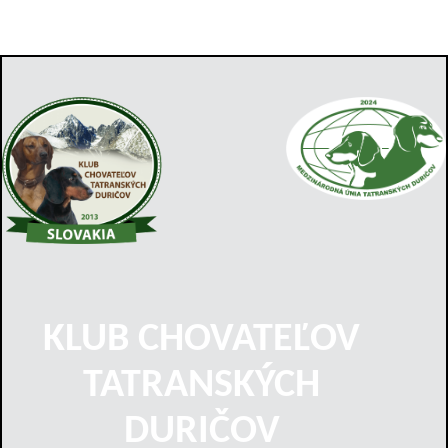
KLUB CHOVATEĽOV
TATRANSKÝCH
DURIČOV