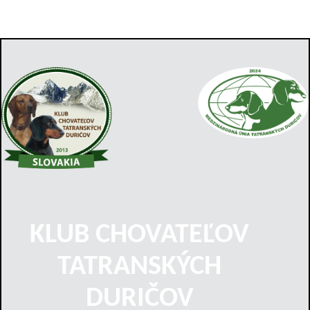
KLUB CHOVATEĽOV
TATRANSKÝCH
DURIČOV