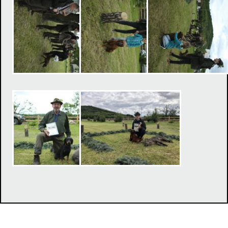
Klub chovateľov tatranských duričov, Duklianska 7, 071 01