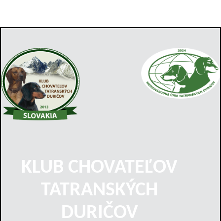
KLUB CHOVATEĽOV
TATRANSKÝCH
DURIČOV