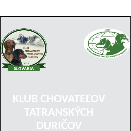
KLUB CHOVATEĽOV
TATRANSKÝCH
DURIČOV