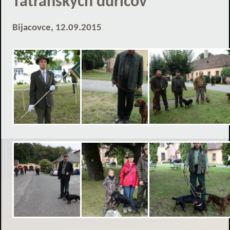
Tatranských duričov
Bijacovce, 12.09.2015