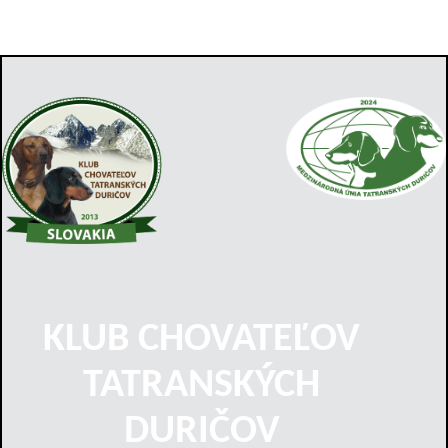
KLUB CHOVATEĽOV
TATRANSKÝCH
DURIČOV