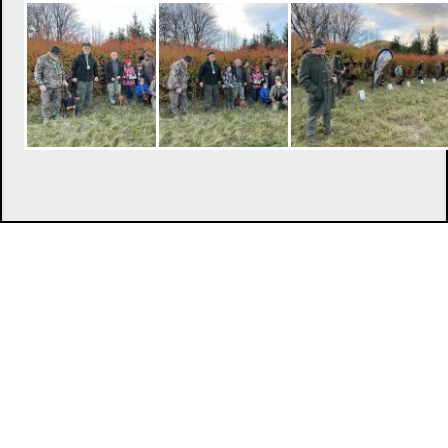
Klub chovateľov tatranských duričov, Duklianska 7, 071 01
Michalovce,
jevcak@lesyservis.sk
MJ
© 2017