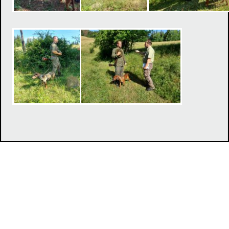
Klub chovateľov tatranských duričov, Duklianska 7, 071 01
Michalovce,
jevcak@lesyservis.sk
MJ
© 2017