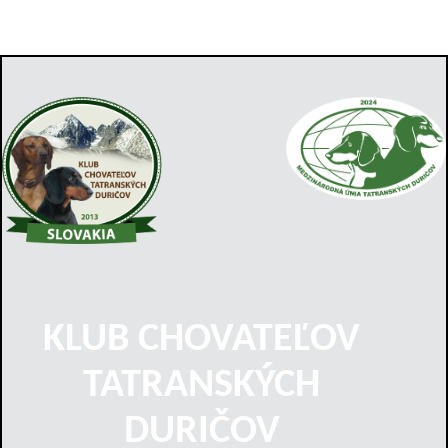
KLUB CHOVATEĽOV
TATRANSKÝCH
DURIČOV