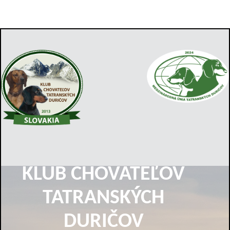
KLUB CHOVATEĽOV
TATRANSKÝCH
DURIČOV