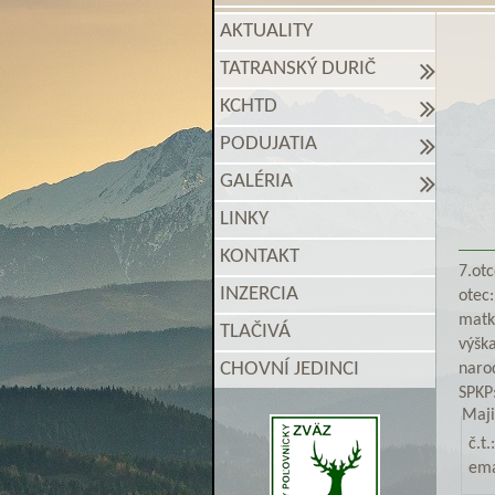
AKTUALITY
TATRANSKÝ DURIČ
KCHTD
PODUJATIA
GALÉRIA
LINKY
KONTAKT
7.otc
INZERCIA
otec:
matk
TLAČIVÁ
výška
CHOVNÍ JEDINCI
naro
SPKP
Maji
č.t.:
ema