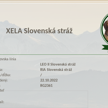
XELA Slovenská stráž
ovska línia
LEO II Slovenská stráž
a:
RIA Slovenská stráž
/dĺžka:
/
dený:
22.10.2022
:
RG2361
teľ
il: