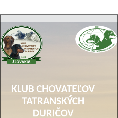
KLUB CHOVATEĽOV
TATRANSKÝCH
DURIČOV