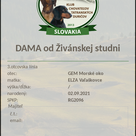
DAMA od Živánskej studni
3.otcovska línia
otec:
GEM Morské oko
matka:
ELZA Vaľaškovce
výška/dĺžka:
/
narodený:
02.09.2021
SPKP:
RG2096
Majiteľ
č.t.:
email: