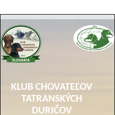
KLUB CHOVATEĽOV
TATRANSKÝCH
DURIČOV