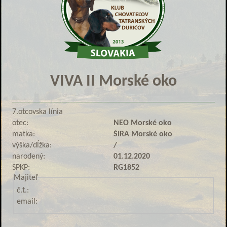
VIVA II Morské oko
7.otcovska línia
otec:
NEO Morské oko
matka:
ŠIRA Morské oko
výška/dĺžka:
/
narodený:
01.12.2020
SPKP:
RG1852
Majiteľ
č.t.:
email: