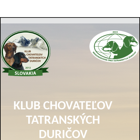
KLUB CHOVATEĽOV
TATRANSKÝCH
DURIČOV