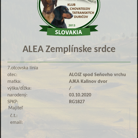
ALEA Zemplínske srdce
7.otcovska línia
otec:
ALOJZ spod Seňovho vrchu
matka:
AJKA Kalinov dvor
výška/dĺžka:
/
narodený:
03.10.2020
SPKP:
RG1827
Majiteľ
č.t.:
email: