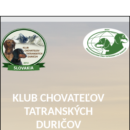
KLUB CHOVATEĽOV
TATRANSKÝCH
DURIČOV