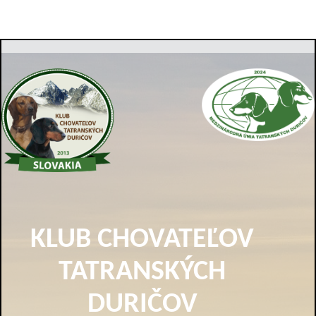
KLUB CHOVATEĽOV
TATRANSKÝCH
DURIČOV