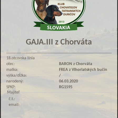
GAJA.III z Chorváta
18.otcovska línia
otec:
BARON z Chorváta
matka:
FREA z Vihorlatských bučín
výška/dĺžka:
/
narodený:
06.03.2020
SPKP:
RG1595
Majiteľ
č.t.:
email: