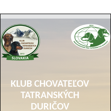
KLUB CHOVATEĽOV
TATRANSKÝCH
DURIČOV