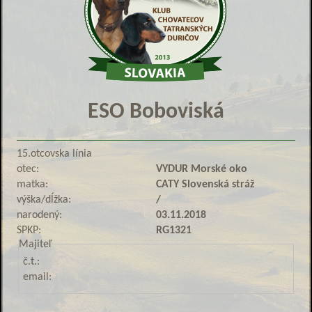
ESO Boboviská
15.otcovska línia
otec:
VYDUR Morské oko
matka:
CATY Slovenská stráž
výška/dĺžka:
/
narodený:
03.11.2018
SPKP:
RG1321
Majiteľ
č.t.:
email: