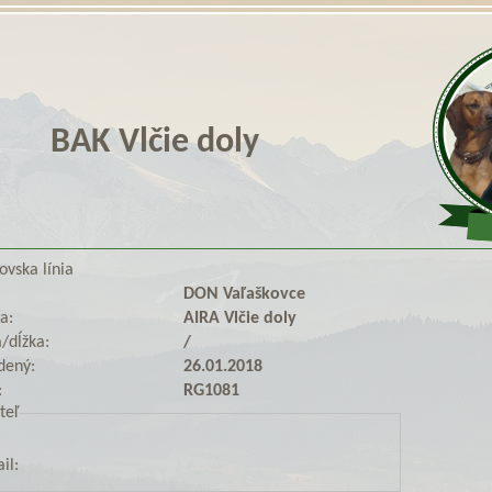
BAK Vlčie doly
ovska línia
DON Vaľaškovce
a:
AIRA Vlčie doly
/dĺžka:
/
dený:
26.01.2018
:
RG1081
teľ
il: