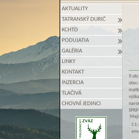
AKTUALITY
TATRANSKÝ DURIČ
KCHTD
PODUJATIA
GALÉRIA
LINKY
KONTAKT
9.otc
INZERCIA
otec:
matk
TLAČIVÁ
výška
CHOVNÍ JEDINCI
naro
SPKP
Maji
č.t.:
ema