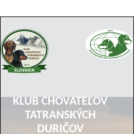
KLUB CHOVATEĽOV
TATRANSKÝCH
DURIČOV