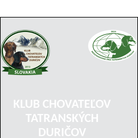
KLUB CHOVATEĽOV
TATRANSKÝCH
DURIČOV