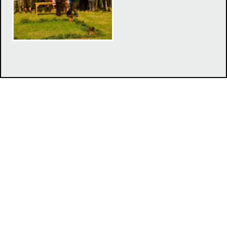
Klub chovateľov tatranských duričov, Duklianska 7, 071 01
Michalovce,
jevcak@lesyservis.sk
MJ
© 2017