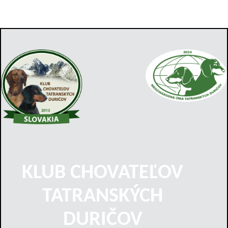
KLUB CHOVATEĽOV
TATRANSKÝCH
DURIČOV